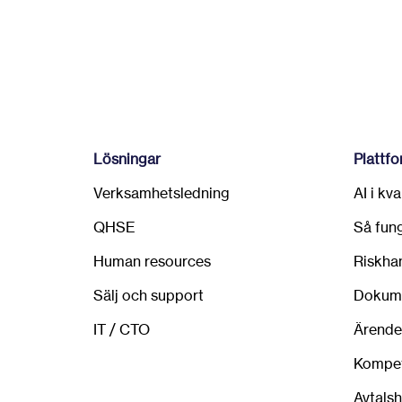
Lösningar
Plattf
Verksamhetsledning
AI i kv
QHSE
Så fun
Human resources
Riskha
Sälj och support
Dokume
IT / CTO
Ärende
Kompet
Avtals