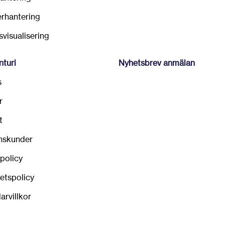
erhantering
visualisering
turi
Nyhetsbrev anmälan
s
r
t
nskunder
policy
tetspolicy
arvillkor