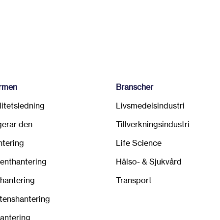
ormen
Branscher
alitetsledning
Livsmedelsindustri
gerar den
Tillverkningsindustri
ntering
Life Science
nthantering
Hälso- & Sjukvård
hantering
Transport
enshantering
hantering