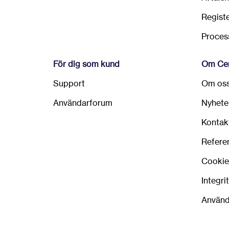
Regist
Process
För dig som kund
Om Cen
Support
Om os
Användarforum
Nyhete
Kontak
Refere
Cookie
Integri
Använd