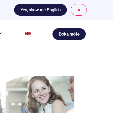
Yes, show me English
✕
Boka möte