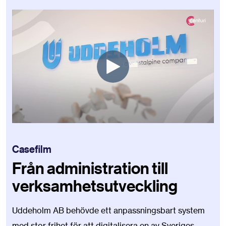
Casefilm
Från administration till
verksamhetsutveckling
Uddeholm AB behövde ett anpassningsbart system
med stor frihet för att digitalisera en av Sveriges