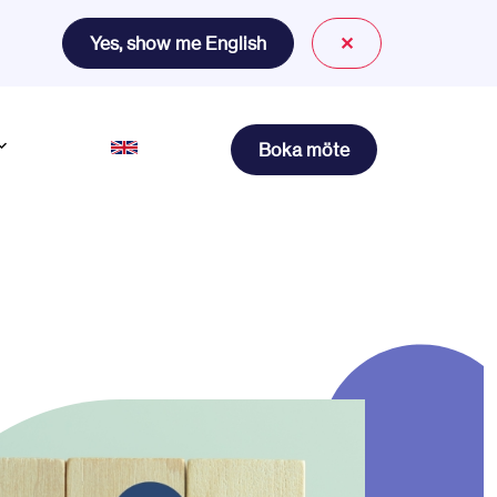
Yes, show me English
✕
Boka möte