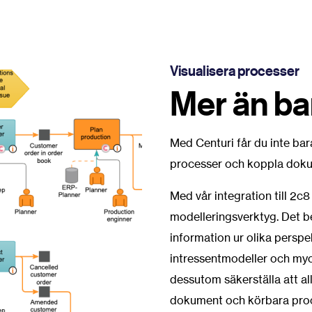
Visualisera processer
Mer än ba
Med Centuri får du inte bara
processer och koppla dokum
Med vår integration till 2c
modelleringsverktyg.
Det b
information ur olika perspek
intressentmodeller och my
dessutom säkerställa att all
dokument och körbara proc