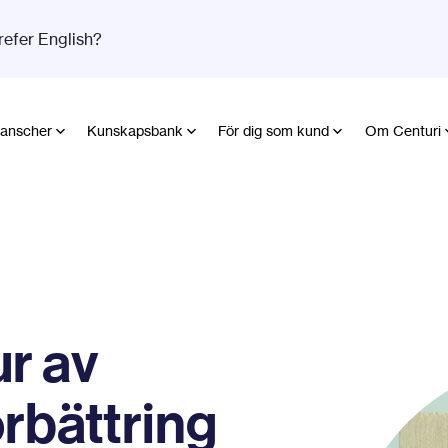
refer English?
anscher
Kunskapsbank
För dig som kund
Om Centuri
ur av
örbättring