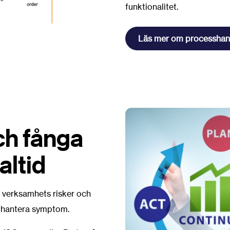
funktionalitet.
Läs mer om processhan
ch fånga
altid
n verksamhets risker och
gt hantera symptom.