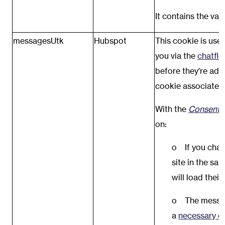
It contains the val
messagesUtk
Hubspot
This cookie is use
you via the
chatflo
before they're adde
cookie associated 
With the
Consent t
on:
o If you chat 
site in the sa
will load their
o The message
a
necessary c