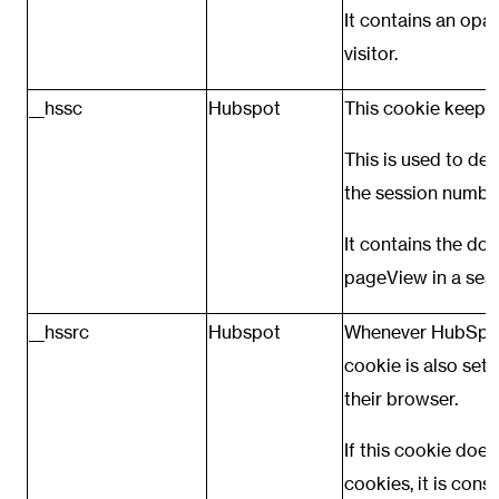
It contains an opa
visitor.
__hssc
Hubspot
This cookie keeps 
This is used to de
the session number
It contains the do
pageView in a sess
__hssrc
Hubspot
Whenever HubSpot 
cookie is also set 
their browser.
If this cookie do
cookies, it is cons