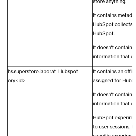
store anything.
It contains metada
HubSpot collects t
HubSpot.
It doesn't contain 
information that ca
hs.superstore.laborat
Hubspot
It contains an offl
ory.<id>
assigned for HubS
It doesn't contain 
information that c
HubSpot experimen
to user sessions. H
specific experiment