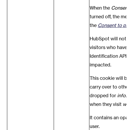
When the
Consent 
turned off, the me
the
Consent to pr
HubSpot will not 
visitors who have 
Identification API.
impacted.
This cookie will b
carry over to othe
dropped for
info.
when they visit
ww
It contains an opa
user.