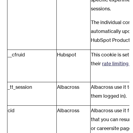
sessions.
The individual cont
automatically upon
HubSpot Product. O
__cfruid
Hubspot
This cookie is set
their
rate limiting p
_tt_session
Albacross
Albacross use it to
them logged in).
cid
Albacross
Albacross use it fo
that you can resume
or careersite page.