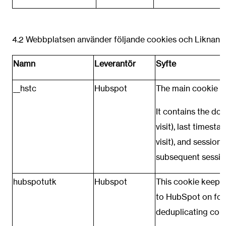
4.2 Webbplatsen använder följande cookies och Liknande 
Namn
Leverantör
Syfte
__hstc
Hubspot
The main cookie for
It contains the dom
visit), last timesta
visit), and sessio
subsequent sessio
hubspotutk
Hubspot
This cookie keeps tr
to HubSpot on fo
deduplicating cont