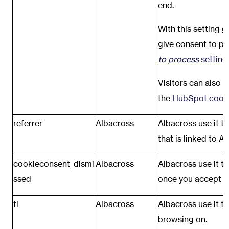
end.
With this setting
d
give consent to pr
to process
setting
Visitors can also 
the
HubSpot cook
referrer
Albacross
Albacross use it t
that is linked to A
cookieconsent_dismi
Albacross
Albacross use it t
ssed
once you accept it
ti
Albacross
Albacross use it t
browsing on.