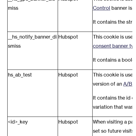
miss
Control
banner is d
It contains the stri
__hs_notify_banner_di
Hubspot
This cookie is use
smiss
consent banner ty
It contains a boole
hs_ab_test
Hubspot
This cookie is used
version of an
A/B t
It contains the id 
variation that was c
<id>_key
Hubspot
When visiting a pa
set so future visi