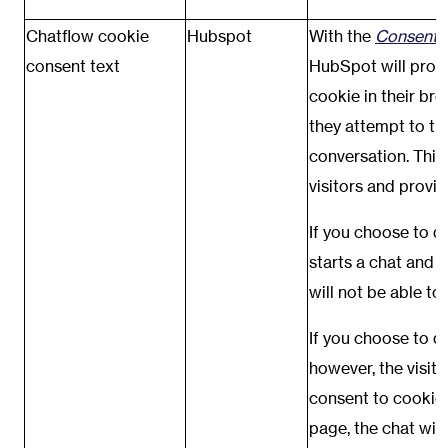
Chatflow cookie
Hubspot
With the
Consent t
consent text
HubSpot will promp
cookie in their br
they attempt to th
conversation. This
visitors and provide
If you choose to di
starts a chat and t
will not be able to 
If you choose to di
however, the visitor
consent to cookie
page, the chat widg