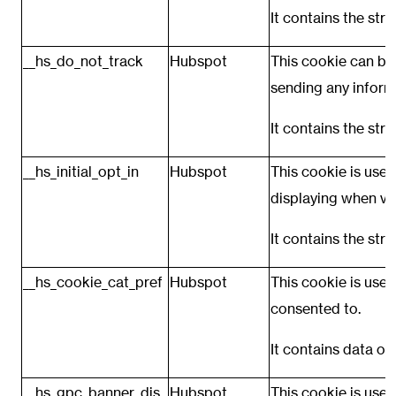
It contains the stri
__hs_do_not_track
Hubspot
This cookie can be
sending any inform
It contains the stri
__hs_initial_opt_in
Hubspot
This cookie is use
displaying when vis
It contains the stri
__hs_cookie_cat_pref
Hubspot
This cookie is used
consented to.
It contains data o
__hs_gpc_banner_dis
Hubspot
This cookie is use