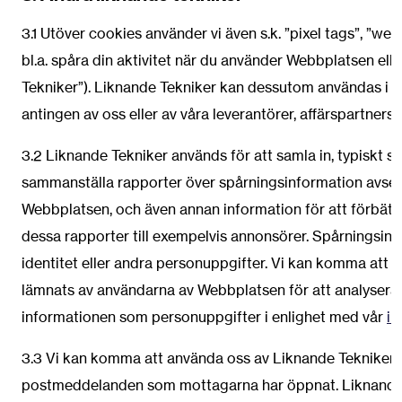
3.1 Utöver cookies använder vi även s.k. ”pixel tags”, ”we
bl.a. spåra din aktivitet när du använder Webbplatsen 
Tekniker”). Liknande Tekniker kan dessutom användas i 
antingen av oss eller av våra leverantörer, affärspartners e
3.2 Liknande Tekniker används för att samla in, typiskt sett
sammanställa rapporter över spårningsinformation avs
Webbplatsen, och även annan information för att förbätt
dessa rapporter till exempelvis annonsörer. Spårningsinf
identitet eller andra personuppgifter. Vi kan komma att 
lämnats av användarna av Webbplatsen för att analysera
informationen som personuppgifter i enlighet med vår
in
3.3 Vi kan komma att använda oss av Liknande Tekniker 
postmeddelanden som mottagarna har öppnat. Liknande T