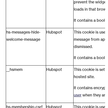
prevent the widge
loads in that brows
It contains a boole
hs-messages-hide-
Hubspot
This cookie is use
welcome-message
message from appea
dismissed.
It contains a boole
__hsmem
Hubspot
This cookie is set 
hosted site.
It contains encrypt
user
when they are 
hs-membership-csrf
Hubspot
This cookie is used