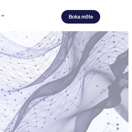
i
Boka möte