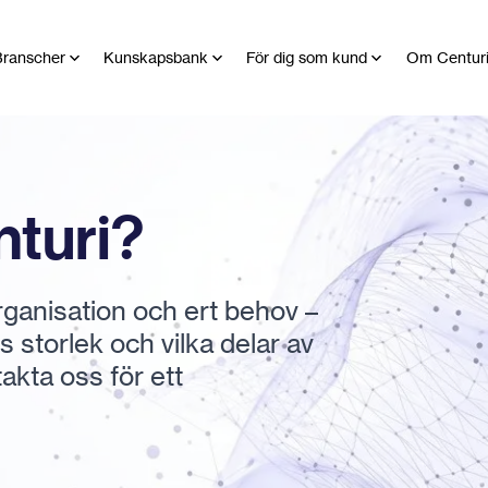
ranscher
Kunskapsbank
För dig som kund
Om Centur
nturi?
organisation och ert behov –
storlek och vilka delar av
takta oss för ett