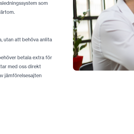
tetsledningssystem som
värtom.
, utan att behöva anlita
i behöver betala extra för
atar med oss direkt
v jämförelsesajten