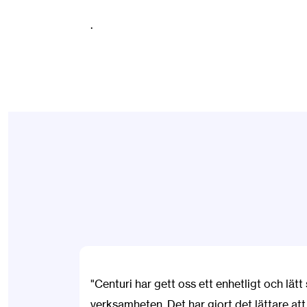
.
"Centuri har gett oss ett enhetligt och lätt
verksamheten. Det har gjort det lättare att