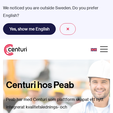
We noticed you are outside Sweden. Do you prefer
English?
Yes, show me English
✕
Centuri hos Peab
Peab har med Centuri som plattform skapat ett nytt
integrerat kvalitetslednings- och