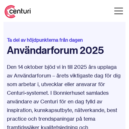
Ta del av höjdpunkterna från dagen
Användarforum 2025
Den 14 oktober bjöd
v
i in till 2025 års upplaga
av Användarforum – årets viktigaste dag för dig
som arbetar
i
, utvecklar eller ansvarar för
Centuri
-systemet
.
I Bonnierhuset samlades
användare av
Centuri
för en dag fylld a
v
inspiration, kunskapsutbyte
,
nätverkande, b
est
practice
och
trend
spaningar
på tema
framtidssäker
kvalitetsledning
och